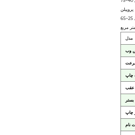
مدل
سرعت
 چاپ
 عقب
بستر
 چاپ
 نام