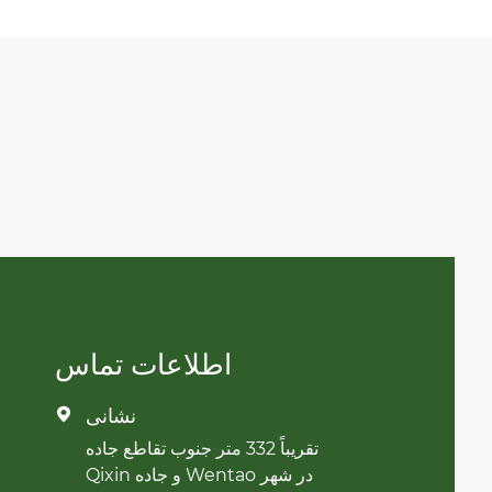
اطلاعات تماس
نشانی

تقریباً 332 متر جنوب تقاطع جاده
Qixin و جاده Wentao در شهر