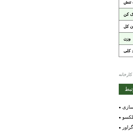
 تنش
ک کن
ن کل
وزن
کارخانه
تبط
سازی
لکسو
راور