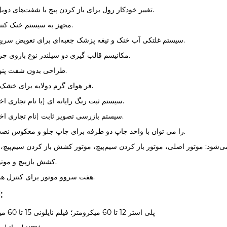
· تغییر خودکار رول برای باز کردن پیچ با شفت‌های دوبل بادی.
· مجهز به سیستم خنک کننده هوا.
· سیستم غلتکی آب خنک و تیغه پزشک جعبه‌ای برای تعویض سریع ابزار.
· مکانیسم قالب گیری دو سیلندر نوع بازوی چرخشی.
· طراحی بدون شفت پنوماتیک.
· فر هوای گرم دولایه برای خشک کردن.
· سیستم ثبت رنگ رایانه ای (با نام تجاری اختیاری).
· سیستم بازرسی تصویر ثابت (نام تجاری اختیاری).
· را می توان با واحد چاپ دو طرفه برای چاپ جلو و معکوس نصب کرد.
کشش بازپیچ و موتور بازپیچ.
· هفت سروو موتور برای کنترل همزمان.
انتخاب:
پلی استر 12 تا 60 میکرومتر؛ فیلم نایلونی 15 تا 60 میکرومتر؛