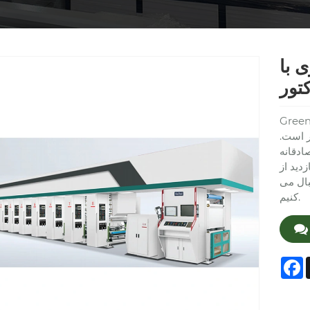
 با
کتور
 و متخصص در
ر است.
ادقانه
دید از
بال می
کنیم.
F