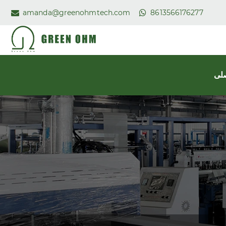
amanda@greenohmtech.com
8613566176277
لی