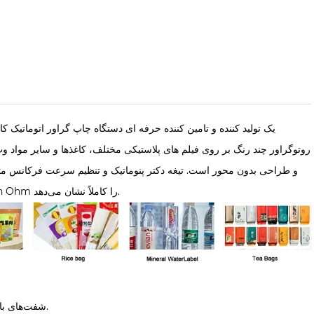
روتوگراور چند رنگ بر روی فیلم های پلاستیکی مختلف، کاغذها و سایر موا
و طراحی بدون محور است. تیغه دکتر پنوماتیک و تنظیم سرعت فرکانس متغیر، 
منطقی، عملکرد کاربر پسند و عملکرد قابل اعتماد، قابلیت تحقیق و توسعه قوی Green Ohm را کاملاً نشان می‌دهد.
· شفت‌های بادی دوگانه برای باز کردن و پیچیدن. برش و پیچیدن اتوماتیک با سرعت بالا بدون توقف.