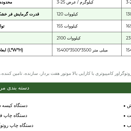
3-25 کیلوگرم / عرض
محدوده
120 کیلووات
قدرت گرمایش فر خش
155 کیلووات
توا
2100 کیلووات
15400*3500*3500 میلی متر
ابعاد کلی (L*W*H)
وگراور کامپیوتری با کارایی بالا موتور هفت بردار، سازنده، تامین کننده، 
دسته بندی مر
ش
دستگاه کیسه 
ت
دستگاه چاپ ف
ب
دستگاه چاپ روتوگ