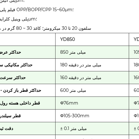
پلی اتیلن 40~75μm؛
فیلم پلی پروپیلن OPP/BOPP/CPP 15~60μm؛
پلی وینیل کلراید 25~65μm؛
سلفون 20 تا 30 میکرومتر؛ کاغذ 30 ~ 80 گرم در متر مربع
YD850
Y
850 میلی متر
حداکثر عرض وب
180 میلی متر در دقیقه
حداکثر مکانیکی 
160 میلی متر در دقیقه
حداکثر سرعت
600 میلی متر
حداکثر قطر باز کردن -
Φ
Φ76mm
قطر داخلی هسته رول 
Φ
Φ105-300mm
قطر سیلندر
± 0.1 میلی متر
دقت ثبت