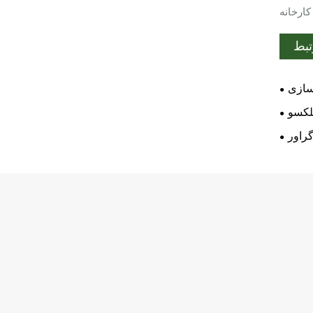
کارخانه
تبط
سازی
لکسو
راور