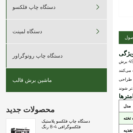

دستگاه چاپ فلکسو

دستگاه لمینت
صول
دستگاه چاپ روتوگراور
این دستگاه برش قالب خودکار با سرعت بالا از یک سیستم تغذیه شناور استفاده می کند. حداکثر سرعت برش قالب می تواند به 27000 برش در ساعت / 450 برش
ن طراحی
ماشین برش قالب
مترها
مدل
محصولات جدید
 تخته
دستگاه چاپ فلکسو پلاستیک
فلکسوگرافی 4-8 رنگ
غذیه