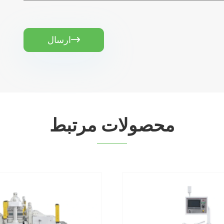
ارسال

محصولات مرتبط