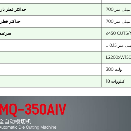
700 میلی متر
حداکثر قطر باز
700 میلی متر
حداکثر قطر
≤450 CUTS/
سرعت 
0.1 میلی متر
L2200xW15
380 ولت
18 کیلووات