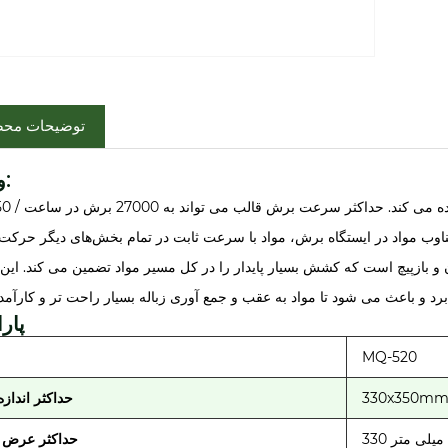
توضیحات مح
ویژگی:
 بازپیچ است که کشش بسیار پایدار را در کل مسیر مواد تضمین می کند. ای
پارا
MQ-520
330x350m
حداکثر اندازه
330 میلی متر
حداکثر عرض ت