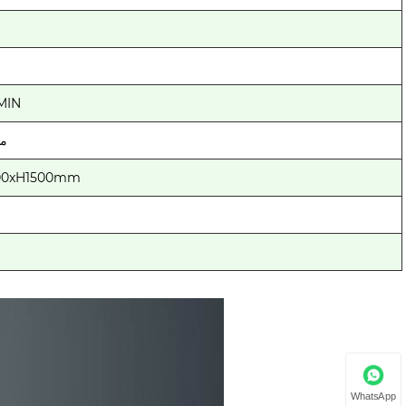
MIN
± 5
00xH1500mm
WhatsApp