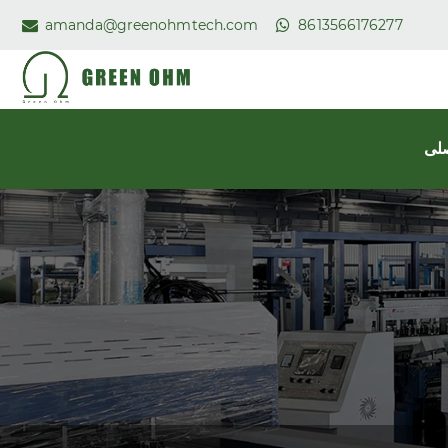
amanda@greenohmtech.com
8613566176277
لی