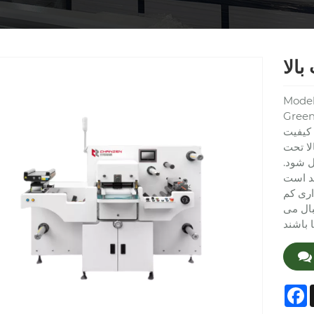
الا
Model
اه‌های برش قالب
 کیفیت
لا تحت
ل شود.
ند است
اری کم
بال می
F